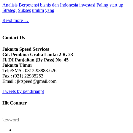
Analisis
Berpotensi
bisnis
dan
Indonesia
investasi
Paling
start up
Strategi
Sukses
umkm
yang
Read more
→
Contact Us
Jakarta Speed Services
Gd. Pembina Graha Lantai 2 R. 23
Jl. DI Panjaitan (By Pass) No. 45
Jakarta Timur
Telp/SMS : 0812-98888-626
Fax : (021) 22985253
Email : jktspeed@gmail.com
Tweets by pendirianpt
Hit Counter
keyword