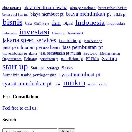
akta pendirian usaha
akta perusahaan
akta notaris
berita terbaru hari ini
biaya mendirikan pt
biaya membuat pt
bikin pt
berita viral hari ini
bisnis
Indonesia
dan
Indonesian
Cara
Digital
Challenges
investasi
Investing
Investment
Indonesias
jakarta speed services
jasa bikin pt
jasa buat pt
jasa pembuatan pt
jasa pembuatan perusahaan
jasa pembuatan pt murah
keyword
jasa pembuatan pt jakarta
Meningkatkan
Startup
pendirian pt
Peluang
PT PMA
Opportunities
pembuatan pt
start up
Startups
Sukses
Strategi
syarat membuat pt
Surat izin usaha perdagangan
umkm
syarat mendirikan pt
tips
yang
untuk
Free Consultation
Feel free to call us.
Search