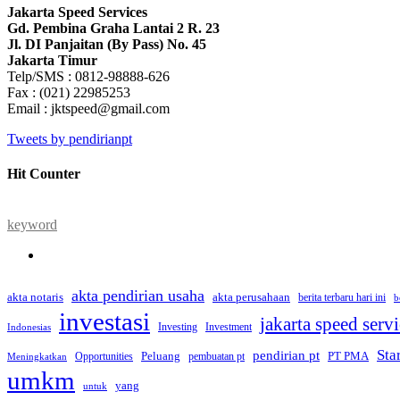
Jakarta Speed Services
Gd. Pembina Graha Lantai 2 R. 23
Jl. DI Panjaitan (By Pass) No. 45
Jakarta Timur
Telp/SMS : 0812-98888-626
Fax : (021) 22985253
Email : jktspeed@gmail.com
Tweets by pendirianpt
Hit Counter
keyword
akta pendirian usaha
akta perusahaan
akta notaris
berita terbaru hari ini
b
investasi
jakarta speed serv
Investing
Investment
Indonesias
Sta
pendirian pt
Peluang
PT PMA
Opportunities
pembuatan pt
Meningkatkan
umkm
yang
untuk