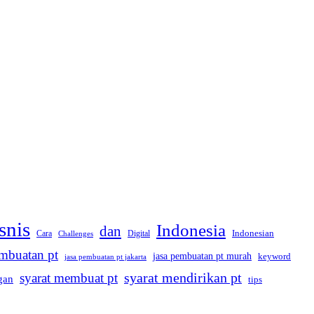
snis
Indonesia
dan
Indonesian
Cara
Digital
Challenges
embuatan pt
jasa pembuatan pt murah
keyword
jasa pembuatan pt jakarta
syarat membuat pt
syarat mendirikan pt
gan
tips