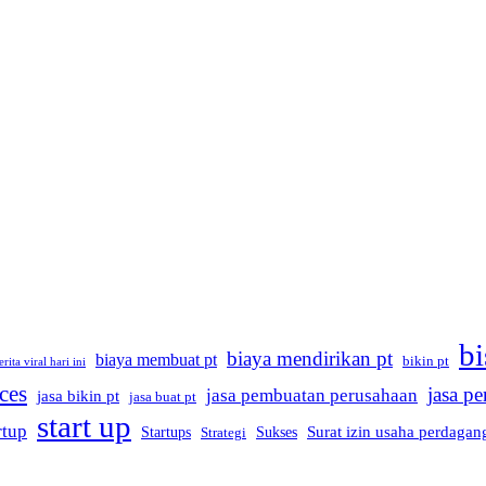
bi
biaya mendirikan pt
biaya membuat pt
bikin pt
erita viral hari ini
ices
jasa p
jasa pembuatan perusahaan
jasa bikin pt
jasa buat pt
start up
rtup
Startups
Sukses
Surat izin usaha perdagan
Strategi