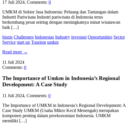
17 Juli 2024, Comments:
0
UMKM di Sektor Jasa Indonesia: Peluang dan Tantangan dalam
Industri Pariwisata Industri pariwisata di Indonesia terus
berkembang pesat seiring dengan meningkatnya minat wisatawan
baik […]
bisnis
Challenges
Indonesias
Industry
investasi
Opportunities
Sector
Service
start up
Tourism
umkm
Read more
→
11
Juli
2024
Comments:
0
The Importance of Umkm in Indonesia’s Regional
Development: A Case Study
11 Juli 2024, Comments:
0
The Importance of UMKM in Indonesia’s Regional Development: A
Case Study UMKM (Usaha Mikro Kecil Menengah) merupakan
komponen penting dalam perekonomian Indonesia. UMKM
memiliki […]