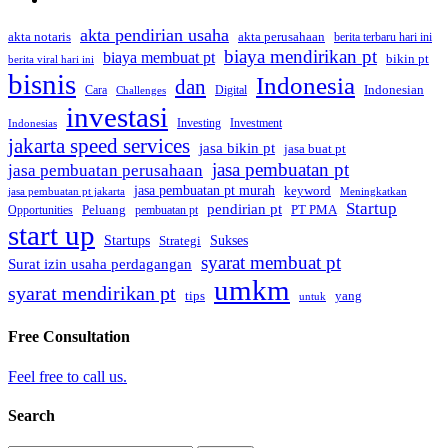
akta pendirian usaha
akta perusahaan
akta notaris
berita terbaru hari ini
biaya mendirikan pt
biaya membuat pt
bikin pt
berita viral hari ini
bisnis
Indonesia
dan
Indonesian
Cara
Digital
Challenges
investasi
Investing
Investment
Indonesias
jakarta speed services
jasa bikin pt
jasa buat pt
jasa pembuatan pt
jasa pembuatan perusahaan
jasa pembuatan pt murah
keyword
jasa pembuatan pt jakarta
Meningkatkan
Startup
pendirian pt
Peluang
PT PMA
Opportunities
pembuatan pt
start up
Startups
Sukses
Strategi
syarat membuat pt
Surat izin usaha perdagangan
umkm
syarat mendirikan pt
tips
yang
untuk
Free Consultation
Feel free to call us.
Search