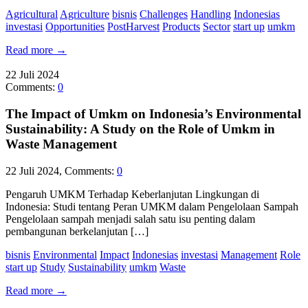
Agricultural
Agriculture
bisnis
Challenges
Handling
Indonesias
investasi
Opportunities
PostHarvest
Products
Sector
start up
umkm
Read more
→
22
Juli
2024
Comments:
0
The Impact of Umkm on Indonesia’s Environmental
Sustainability: A Study on the Role of Umkm in
Waste Management
22 Juli 2024, Comments:
0
Pengaruh UMKM Terhadap Keberlanjutan Lingkungan di
Indonesia: Studi tentang Peran UMKM dalam Pengelolaan Sampah
Pengelolaan sampah menjadi salah satu isu penting dalam
pembangunan berkelanjutan […]
bisnis
Environmental
Impact
Indonesias
investasi
Management
Role
start up
Study
Sustainability
umkm
Waste
Read more
→