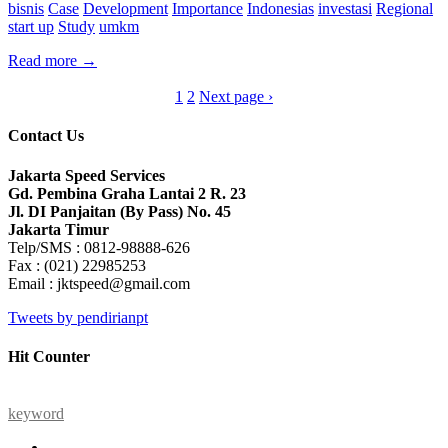
bisnis
Case
Development
Importance
Indonesias
investasi
Regional
start up
Study
umkm
Read more
→
1
2
Next page ›
Contact Us
Jakarta Speed Services
Gd. Pembina Graha Lantai 2 R. 23
Jl. DI Panjaitan (By Pass) No. 45
Jakarta Timur
Telp/SMS : 0812-98888-626
Fax : (021) 22985253
Email : jktspeed@gmail.com
Tweets by pendirianpt
Hit Counter
keyword