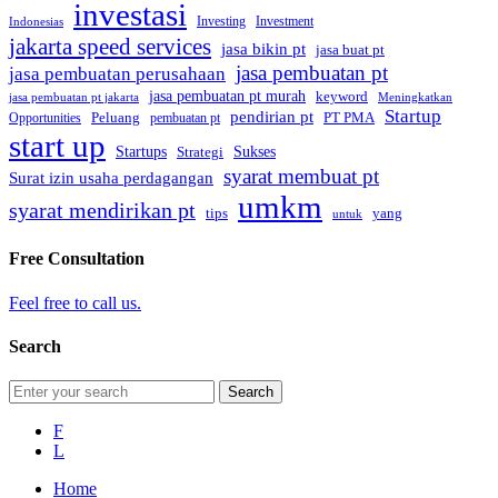
investasi
Investing
Investment
Indonesias
jakarta speed services
jasa bikin pt
jasa buat pt
jasa pembuatan pt
jasa pembuatan perusahaan
jasa pembuatan pt murah
keyword
jasa pembuatan pt jakarta
Meningkatkan
Startup
pendirian pt
Peluang
PT PMA
Opportunities
pembuatan pt
start up
Startups
Sukses
Strategi
syarat membuat pt
Surat izin usaha perdagangan
umkm
syarat mendirikan pt
tips
yang
untuk
Free Consultation
Feel free to call us.
Search
F
L
Home