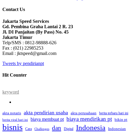
Contact Us
Jakarta Speed Services
Gd. Pembina Graha Lantai 2 R. 23
Jl. DI Panjaitan (By Pass) No. 45
Jakarta Timur
Telp/SMS : 0812-98888-626
Fax : (021) 22985253
Email : jktspeed@gmail.com
Tweets by pendirianpt
Hit Counter
keyword
akta pendirian usaha
akta perusahaan
akta notaris
berita terbaru hari ini
biaya mendirikan pt
biaya membuat pt
bikin pt
berita viral hari ini
bisnis
Indonesia
dan
Indonesian
Cara
Digital
Challenges