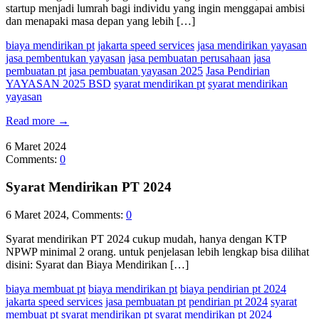
startup menjadi lumrah bagi individu yang ingin menggapai ambisi
dan menapaki masa depan yang lebih […]
biaya mendirikan pt
jakarta speed services
jasa mendirikan yayasan
jasa pembentukan yayasan
jasa pembuatan perusahaan
jasa
pembuatan pt
jasa pembuatan yayasan 2025
Jasa Pendirian
YAYASAN 2025 BSD
syarat mendirikan pt
syarat mendirikan
yayasan
Read more
→
6
Maret
2024
Comments:
0
Syarat Mendirikan PT 2024
6 Maret 2024, Comments:
0
Syarat mendirikan PT 2024 cukup mudah, hanya dengan KTP
NPWP minimal 2 orang. untuk penjelasan lebih lengkap bisa dilihat
disini: Syarat dan Biaya Mendirikan […]
biaya membuat pt
biaya mendirikan pt
biaya pendirian pt 2024
jakarta speed services
jasa pembuatan pt
pendirian pt 2024
syarat
membuat pt
syarat mendirikan pt
syarat mendirikan pt 2024