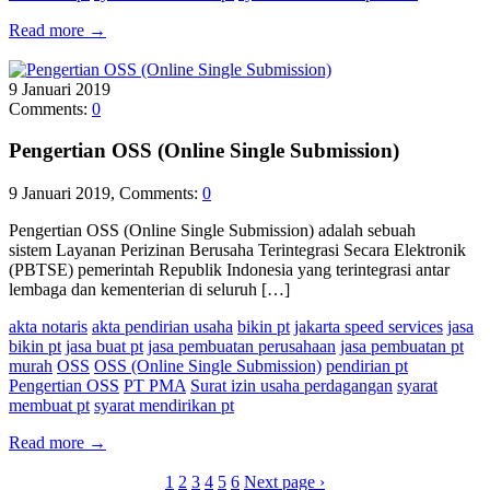
Read more
→
9
Januari
2019
Comments:
0
Pengertian OSS (Online Single Submission)
9 Januari 2019, Comments:
0
Pengertian OSS (Online Single Submission) adalah sebuah
sistem Layanan Perizinan Berusaha Terintegrasi Secara Elektronik
(PBTSE) pemerintah Republik Indonesia yang terintegrasi antar
lembaga dan kementerian di seluruh […]
akta notaris
akta pendirian usaha
bikin pt
jakarta speed services
jasa
bikin pt
jasa buat pt
jasa pembuatan perusahaan
jasa pembuatan pt
murah
OSS
OSS (Online Single Submission)
pendirian pt
Pengertian OSS
PT PMA
Surat izin usaha perdagangan
syarat
membuat pt
syarat mendirikan pt
Read more
→
1
2
3
4
5
6
Next page ›