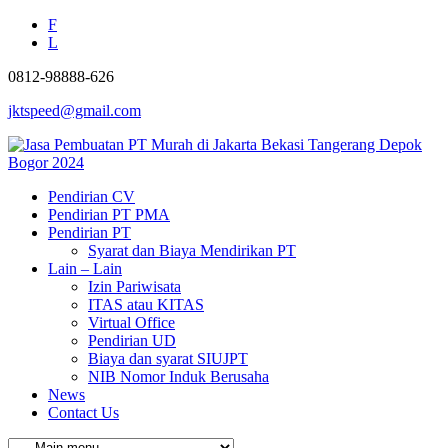
F
L
0812-98888-626
jktspeed@gmail.com
Pendirian CV
Pendirian PT PMA
Pendirian PT
Syarat dan Biaya Mendirikan PT
Lain – Lain
Izin Pariwisata
ITAS atau KITAS
Virtual Office
Pendirian UD
Biaya dan syarat SIUJPT
NIB Nomor Induk Berusaha
News
Contact Us