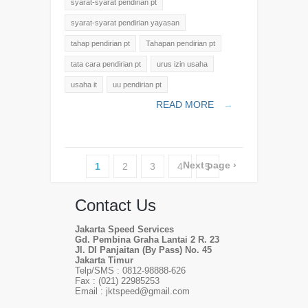
syarat-syarat pendirian pt
syarat-syarat pendirian yayasan
tahap pendirian pt
Tahapan pendirian pt
tata cara pendirian pt
urus izin usaha
usaha it
uu pendirian pt
READ MORE
→
Next page ›
1
2
3
4
5
Contact Us
Jakarta Speed Services
Gd. Pembina Graha Lantai 2 R. 23
Jl. DI Panjaitan (By Pass) No. 45
Jakarta Timur
Telp/SMS : 0812-98888-626
Fax : (021) 22985253
Email : jktspeed@gmail.com