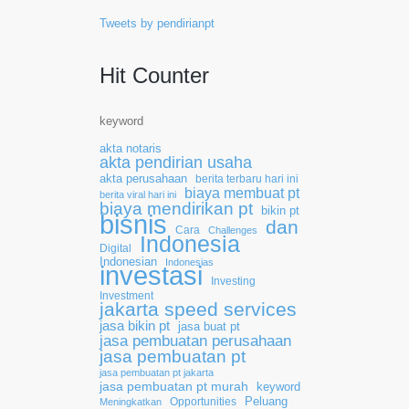
Tweets by pendirianpt
Hit Counter
keyword
akta notaris
akta pendirian usaha
akta perusahaan
berita terbaru hari ini
biaya membuat pt
berita viral hari ini
biaya mendirikan pt
bikin pt
bisnis
dan
Cara
Challenges
Indonesia
Digital
Indonesian
Indonesias
investasi
Investing
Investment
jakarta speed services
jasa bikin pt
jasa buat pt
jasa pembuatan perusahaan
jasa pembuatan pt
jasa pembuatan pt jakarta
jasa pembuatan pt murah
keyword
Opportunities
Peluang
Meningkatkan