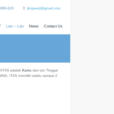
8888-626
jktspeed@gmail.com
T
Lain – Lain
News
Contact Us
i KITAS adalah
Kartu
dari izin Tinggal
WNA). ITAS memiliki waktu sampai 2