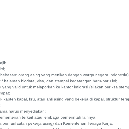
jib:
si;
mbebasan: orang asing yang menikah dengan warga negara Indonesia)
 / halaman biodata, visa, dan stempel kedatangan baru-baru ini;
k yang valid untuk melaporkan ke kantor imigrasi (silakan periksa ste
empat;
 kapten kapal, kru, atau ahli asing yang bekerja di kapal, struktur tera
:
 ulama harus menyediakan:
ementerian terkait atau lembaga pemerintah lainnya;
pemanfaatan pekerja asing) dari Kementerian Tenaga Kerja.