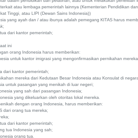
tar dalam pendidikan dan pelatihan, atau untuk melakukan penelitian 
terkait atau lembaga pemerintah lainnya (Kementerian Pendidikan da
kat Tinggi, atau LIPI (Dewan Sains Indonesia))
nesia yang ayah dan / atau ibunya adalah pemegang KITAS harus memb
ak;
tua dari kantor pemerintah;
at ini
ngan orang Indonesia harus memberikan:
nesia untuk kantor imigrasi yang mengonfirmasikan pernikahan mere
a dari kantor pemerintah;
nikahan mereka dari Kedutaan Besar Indonesia atau Konsulat di negar
esia untuk pasangan yang menikah di luar negeri;
ndonesia yang sah dari pasangan Indonesia;
onesia yang dikeluarkan oleh otoritas lokal mereka.
enikah dengan orang Indonesia, harus memberikan:
S dari orang tua mereka;
reka;
tua dari kantor pemerintah;
ang tua Indonesia yang sah;
donesia orang tua.