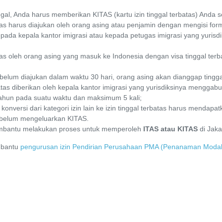
gal, Anda harus memberikan KITAS (kartu izin tinggal terbatas) Anda s
tas harus diajukan oleh orang asing atau penjamin dengan mengisi form
pada kepala kantor imigrasi atau kepada petugas imigrasi yang yurisd
tas oleh orang asing yang masuk ke Indonesia dengan visa tinggal terb
s belum diajukan dalam waktu 30 hari, orang asing akan dianggap tingga
atas diberikan oleh kepala kantor imigrasi yang yurisdiksinya menggab
hun pada suatu waktu dan maksimum 5 kali;
nversi dari kategori izin lain ke izin tinggal terbatas harus mendapat
sebelum mengeluarkan KITAS.
embantu melakukan proses untuk memperoleh
ITAS atau KITAS
di Jaka
mbantu
pengurusan izin Pendirian Perusahaan PMA (Penanaman Modal