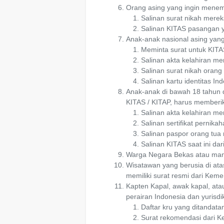
Orang asing yang ingin mene
Salinan surat nikah merek
Salinan KITAS pasangan y
Anak-anak nasional asing yan
Meminta surat untuk KITA
Salinan akta kelahiran me
Salinan surat nikah orang 
Salinan kartu identitas I
Anak-anak di bawah 18 tahun
KITAS / KITAP, harus memberi
Salinan akta kelahiran me
Salinan sertifikat pernik
Salinan paspor orang tua
Salinan KITAS saat ini dar
Warga Negara Bekas atau mant
Wisatawan yang berusia di ata
memiliki surat resmi dari Keme
Kapten Kapal, awak kapal, atau
perairan Indonesia dan yuris
Daftar kru yang ditandata
Surat rekomendasi dari K