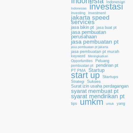
Indonesia
Indonesian
investasi
Indonesias
Investing
Investment
jakarta speed
services
jasa bikin pt
jasa buat pt
jasa pembuatan
perusahaan
jasa pembuatan pt
jasa pembuatan pt jakarta
jasa pembuatan pt murah
keyword
Meningkatkan
Opportunities
Peluang
pendirian pt
pembuatan pt
Startup
PT PMA
start up
Startups
Sukses
Strategi
Surat izin usaha perdagangan
syarat membuat pt
syarat mendirikan pt
umkm
tips
yang
untuk