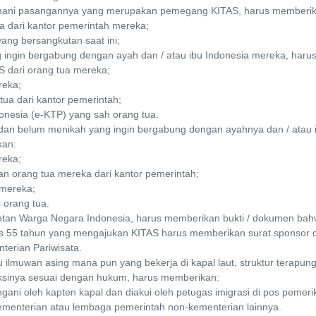
mani pasangannya yang merupakan pemegang KITAS, harus memberik
a dari kantor pemerintah mereka;
ang bersangkutan saat ini;
g ingin bergabung dengan ayah dan / atau ibu Indonesia mereka, haru
S dari orang tua mereka;
reka;
tua dari kantor pemerintah;
ndonesia (e-KTP) yang sah orang tua.
 dan belum menikah yang ingin bergabung dengan ayahnya dan / ata
kan:
reka;
ahan orang tua mereka dari kantor pemerintah;
 mereka;
i orang tua.
an Warga Negara Indonesia, harus memberikan bukti / dokumen bahw
s 55 tahun yang mengajukan KITAS harus memberikan surat sponsor dar
nterian Pariwisata.
 ilmuwan asing mana pun yang bekerja di kapal laut, struktur terapung 
diksinya sesuai dengan hukum, harus memberikan:
ngani oleh kapten kapal dan diakui oleh petugas imigrasi di pos pemeri
ementerian atau lembaga pemerintah non-kementerian lainnya.