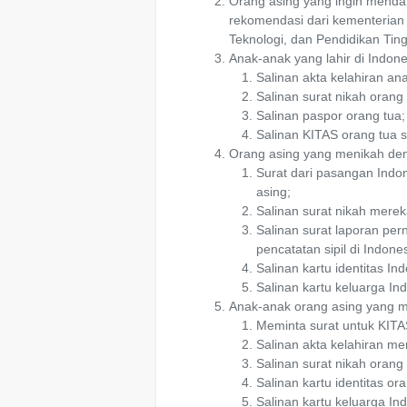
Orang asing yang ingin mendaf
rekomendasi dari kementerian 
Teknologi, dan Pendidikan Ting
Anak-anak yang lahir di Indo
Salinan akta kelahiran an
Salinan surat nikah orang 
Salinan paspor orang tua;
Salinan KITAS orang tua sa
Orang asing yang menikah de
Surat dari pasangan Indo
asing;
Salinan surat nikah merek
Salinan surat laporan per
pencatatan sipil di Indon
Salinan kartu identitas I
Salinan kartu keluarga Ind
Anak-anak orang asing yang m
Meminta surat untuk KITA
Salinan akta kelahiran me
Salinan surat nikah orang 
Salinan kartu identitas or
Salinan kartu keluarga In