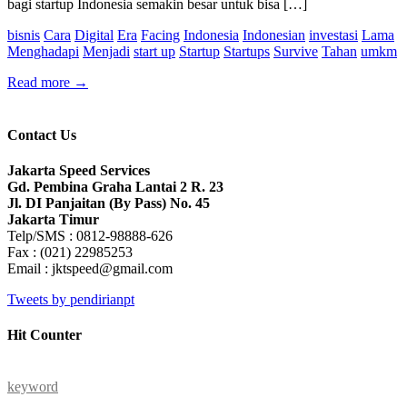
bagi startup Indonesia semakin besar untuk bisa […]
bisnis
Cara
Digital
Era
Facing
Indonesia
Indonesian
investasi
Lama
Menghadapi
Menjadi
start up
Startup
Startups
Survive
Tahan
umkm
Read more
→
Contact Us
Jakarta Speed Services
Gd. Pembina Graha Lantai 2 R. 23
Jl. DI Panjaitan (By Pass) No. 45
Jakarta Timur
Telp/SMS : 0812-98888-626
Fax : (021) 22985253
Email : jktspeed@gmail.com
Tweets by pendirianpt
Hit Counter
keyword