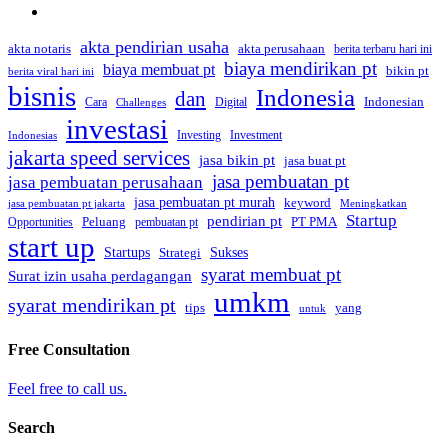
akta pendirian usaha
akta perusahaan
akta notaris
berita terbaru hari ini
biaya mendirikan pt
biaya membuat pt
bikin pt
berita viral hari ini
bisnis
Indonesia
dan
Indonesian
Cara
Digital
Challenges
investasi
Investing
Investment
Indonesias
jakarta speed services
jasa bikin pt
jasa buat pt
jasa pembuatan pt
jasa pembuatan perusahaan
jasa pembuatan pt murah
keyword
jasa pembuatan pt jakarta
Meningkatkan
Startup
pendirian pt
Peluang
PT PMA
Opportunities
pembuatan pt
start up
Startups
Sukses
Strategi
syarat membuat pt
Surat izin usaha perdagangan
umkm
syarat mendirikan pt
tips
yang
untuk
Free Consultation
Feel free to call us.
Search