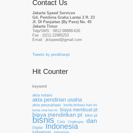
Contact Us
Jakarta Speed Services
Gd. Pembina Graha Lantai 2 R. 23
Jl. DI Panjaitan (By Pass) No. 45
Jakarta Timur
Telp/SMS : 0812-98888-626
Fax : (021) 22985253
Email : jktspeed@gmail.com
Tweets by pendirianpt
Hit Counter
keyword
akta notaris
akta pendirian usaha
akta perusahaan
berita terbaru hari ini
biaya membuat pt
berita viral hari ini
biaya mendirikan pt
bikin pt
bisnis
dan
Cara
Challenges
Indonesia
Digital
Indonesian
Indonesias