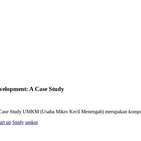
velopment: A Case Study
A Case Study UMKM (Usaha Mikro Kecil Menengah) merupakan kompo
tart up
Study
umkm