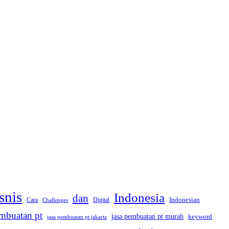
snis
Indonesia
dan
Indonesian
Cara
Digital
Challenges
embuatan pt
jasa pembuatan pt murah
keyword
jasa pembuatan pt jakarta