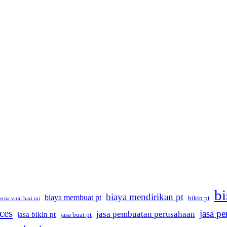
bi
biaya mendirikan pt
biaya membuat pt
bikin pt
erita viral hari ini
ices
jasa p
jasa pembuatan perusahaan
jasa bikin pt
jasa buat pt