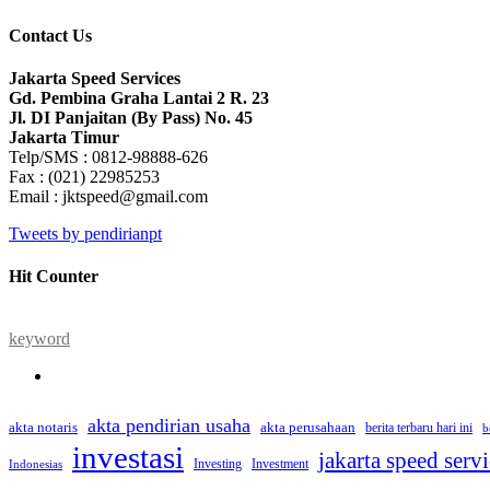
Contact Us
Jakarta Speed Services
Gd. Pembina Graha Lantai 2 R. 23
Jl. DI Panjaitan (By Pass) No. 45
Jakarta Timur
Telp/SMS : 0812-98888-626
Fax : (021) 22985253
Email : jktspeed@gmail.com
Tweets by pendirianpt
Hit Counter
keyword
akta pendirian usaha
akta perusahaan
akta notaris
berita terbaru hari ini
b
investasi
jakarta speed serv
Investing
Investment
Indonesias