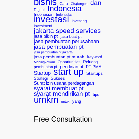
bisnis
dan
Cara
Challenges
Indonesia
Digital
Indonesian
Indonesias
investasi
Investing
Investment
jakarta speed services
jasa bikin pt
jasa buat pt
jasa pembuatan perusahaan
jasa pembuatan pt
jasa pembuatan pt jakarta
jasa pembuatan pt murah
keyword
Opportunities
Peluang
Meningkatkan
pendirian pt
pembuatan pt
PT PMA
start up
Startup
Startups
Sukses
Strategi
Surat izin usaha perdagangan
syarat membuat pt
syarat mendirikan pt
tips
umkm
yang
untuk
Free Consultation