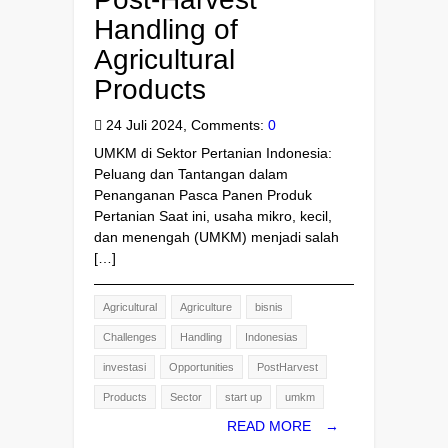
Handling of
Agricultural
Products
24 Juli 2024, Comments:
0
UMKM di Sektor Pertanian Indonesia:
Peluang dan Tantangan dalam
Penanganan Pasca Panen Produk
Pertanian Saat ini, usaha mikro, kecil,
dan menengah (UMKM) menjadi salah
[…]
Agricultural
Agriculture
bisnis
Challenges
Handling
Indonesias
investasi
Opportunities
PostHarvest
Products
Sector
start up
umkm
READ MORE
→