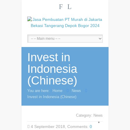
F
L
Invest in
Indonesia
(Chinese)
You are here:
Home
News
Invest in Indonesia (Chinese)
Category:
News
*
4 September 2018, Comments:
0