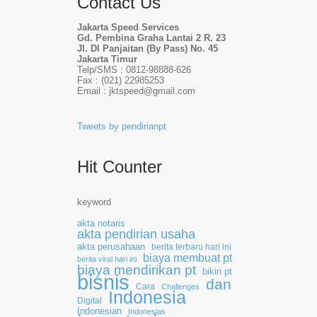
Contact Us
Jakarta Speed Services
Gd. Pembina Graha Lantai 2 R. 23
Jl. DI Panjaitan (By Pass) No. 45
Jakarta Timur
Telp/SMS : 0812-98888-626
Fax : (021) 22985253
Email : jktspeed@gmail.com
Tweets by pendirianpt
Hit Counter
keyword
akta notaris
akta pendirian usaha
akta perusahaan
berita terbaru hari ini
biaya membuat pt
berita viral hari ini
biaya mendirikan pt
bikin pt
bisnis
dan
Cara
Challenges
Indonesia
Digital
Indonesian
Indonesias