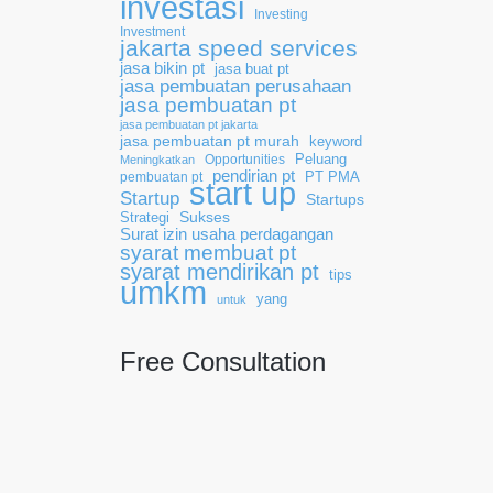
investasi
Investing
Investment
jakarta speed services
jasa bikin pt
jasa buat pt
jasa pembuatan perusahaan
jasa pembuatan pt
jasa pembuatan pt jakarta
jasa pembuatan pt murah
keyword
Opportunities
Peluang
Meningkatkan
pendirian pt
pembuatan pt
PT PMA
start up
Startup
Startups
Sukses
Strategi
Surat izin usaha perdagangan
syarat membuat pt
syarat mendirikan pt
tips
umkm
yang
untuk
Free Consultation