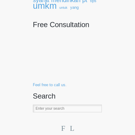
syarat mendirikan pt
tips
umkm
yang
untuk
Free Consultation
Feel free to call us.
Search
F
L