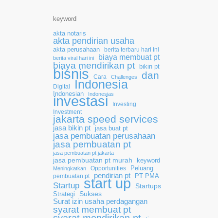
keyword
akta notaris
akta pendirian usaha
akta perusahaan
berita terbaru hari ini
biaya membuat pt
berita viral hari ini
biaya mendirikan pt
bikin pt
bisnis
dan
Cara
Challenges
Indonesia
Digital
Indonesian
Indonesias
investasi
Investing
Investment
jakarta speed services
jasa bikin pt
jasa buat pt
jasa pembuatan perusahaan
jasa pembuatan pt
jasa pembuatan pt jakarta
jasa pembuatan pt murah
keyword
Opportunities
Peluang
Meningkatkan
pendirian pt
pembuatan pt
PT PMA
start up
Startup
Startups
Sukses
Strategi
Surat izin usaha perdagangan
syarat membuat pt