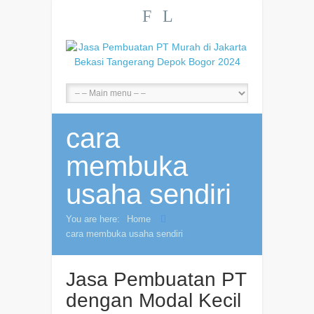
F
L
cara
membuka
usaha sendiri
You are here:
Home
cara membuka usaha sendiri
Jasa Pembuatan PT
dengan Modal Kecil