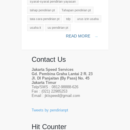
syarat-syarat pendirian yayasan
tahap pendirian pt
Tahapan pendirian pt
tata cara pendirian pt
tdp
urus izin usaha
usaha it
uu pendirian pt
READ MORE
→
Contact Us
Jakarta Speed Services
Gd. Pembina Graha Lantai 2 R. 23
Jl. DI Panjaitan (By Pass) No. 45
Jakarta Timur
Telp/SMS : 0812-98888-626
Fax : (021) 22985253
Email : jktspeed@gmail.com
Tweets by pendirianpt
Hit Counter