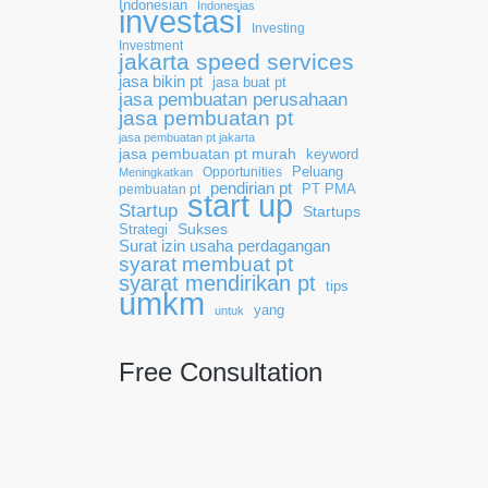
Indonesian
Indonesias
investasi
Investing
Investment
jakarta speed services
jasa bikin pt
jasa buat pt
jasa pembuatan perusahaan
jasa pembuatan pt
jasa pembuatan pt jakarta
jasa pembuatan pt murah
keyword
Opportunities
Peluang
Meningkatkan
pendirian pt
pembuatan pt
PT PMA
start up
Startup
Startups
Sukses
Strategi
Surat izin usaha perdagangan
syarat membuat pt
syarat mendirikan pt
tips
umkm
yang
untuk
Free Consultation