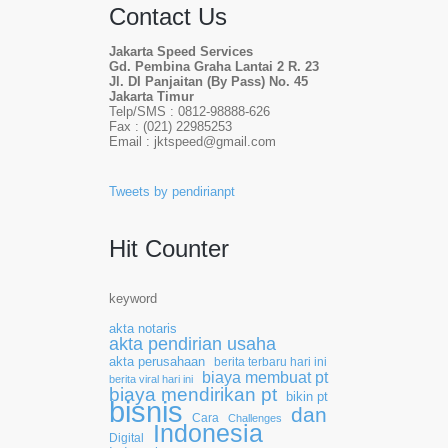
Contact Us
Jakarta Speed Services
Gd. Pembina Graha Lantai 2 R. 23
Jl. DI Panjaitan (By Pass) No. 45
Jakarta Timur
Telp/SMS : 0812-98888-626
Fax : (021) 22985253
Email : jktspeed@gmail.com
Tweets by pendirianpt
Hit Counter
keyword
akta notaris
akta pendirian usaha
akta perusahaan
berita terbaru hari ini
biaya membuat pt
berita viral hari ini
biaya mendirikan pt
bikin pt
bisnis
dan
Cara
Challenges
Indonesia
Digital