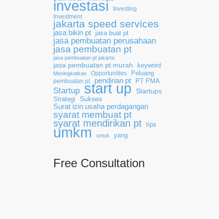
investasi
Investing
Investment
jakarta speed services
jasa bikin pt
jasa buat pt
jasa pembuatan perusahaan
jasa pembuatan pt
jasa pembuatan pt jakarta
jasa pembuatan pt murah
keyword
Opportunities
Peluang
Meningkatkan
pendirian pt
pembuatan pt
PT PMA
start up
Startup
Startups
Sukses
Strategi
Surat izin usaha perdagangan
syarat membuat pt
syarat mendirikan pt
tips
umkm
yang
untuk
Free Consultation