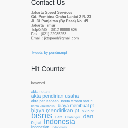
Contact Us
Jakarta Speed Services
Gd. Pembina Graha Lantai 2 R. 23
Jl. DI Panjaitan (By Pass) No. 45
Jakarta Timur
Telp/SMS : 0812-98888-626
Fax : (021) 22985253
Email : jktspeed@gmail.com
Tweets by pendirianpt
Hit Counter
keyword
akta notaris
akta pendirian usaha
akta perusahaan
berita terbaru hari ini
biaya membuat pt
berita viral hari ini
biaya mendirikan pt
bikin pt
bisnis
dan
Cara
Challenges
Indonesia
Digital
Indonesian
Indonesias