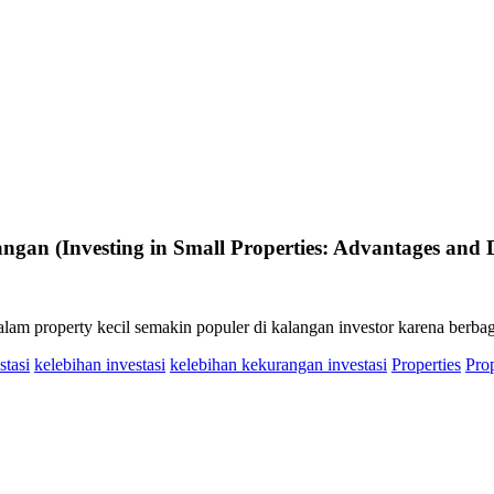
angan (Investing in Small Properties: Advantages and 
alam property kecil semakin populer di kalangan investor karena berbag
stasi
kelebihan investasi
kelebihan kekurangan investasi
Properties
Pro