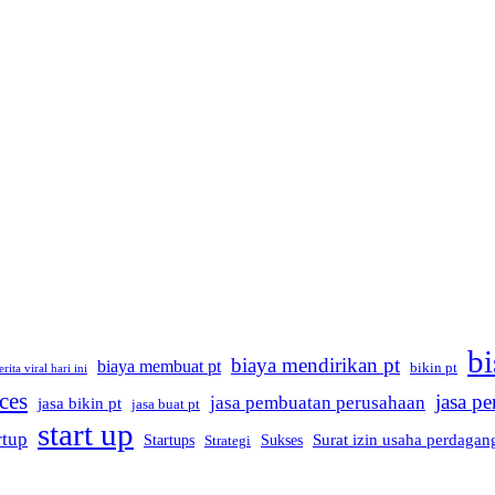
bi
biaya mendirikan pt
biaya membuat pt
bikin pt
erita viral hari ini
ices
jasa p
jasa pembuatan perusahaan
jasa bikin pt
jasa buat pt
start up
rtup
Startups
Sukses
Surat izin usaha perdagan
Strategi