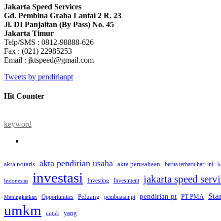
Jakarta Speed Services
Gd. Pembina Graha Lantai 2 R. 23
Jl. DI Panjaitan (By Pass) No. 45
Jakarta Timur
Telp/SMS : 0812-98888-626
Fax : (021) 22985253
Email : jktspeed@gmail.com
Tweets by pendirianpt
Hit Counter
keyword
akta pendirian usaha
akta perusahaan
akta notaris
berita terbaru hari ini
b
investasi
jakarta speed serv
Investing
Investment
Indonesias
Sta
pendirian pt
Peluang
PT PMA
Opportunities
pembuatan pt
Meningkatkan
umkm
yang
untuk