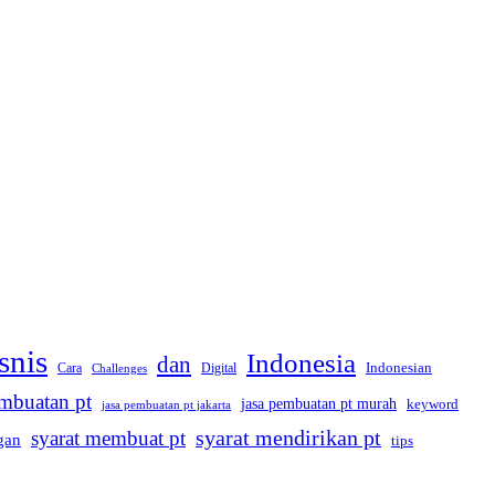
snis
Indonesia
dan
Indonesian
Cara
Digital
Challenges
embuatan pt
jasa pembuatan pt murah
keyword
jasa pembuatan pt jakarta
syarat membuat pt
syarat mendirikan pt
gan
tips