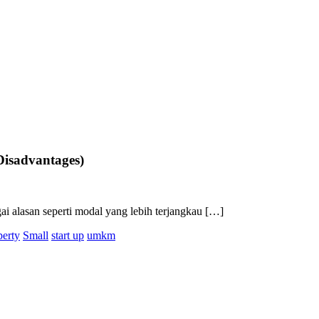
Disadvantages)
ai alasan seperti modal yang lebih terjangkau […]
perty
Small
start up
umkm