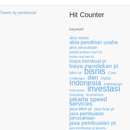
Tweets by pendirianpt
Hit Counter
keyword
akta notaris
akta pendirian usaha
akta perusahaan
berita terbaru hari ini
berita viral hari ini
biaya membuat pt
biaya mendirikan pt
bisnis
bikin pt
Cara
dan
Digital
Challenges
Indonesia
Indonesian
investasi
Indonesias
Investing
Investment
jakarta speed
services
jasa bikin pt
jasa buat pt
jasa pembuatan
perusahaan
jasa pembuatan pt
jasa pembuatan pt jakarta