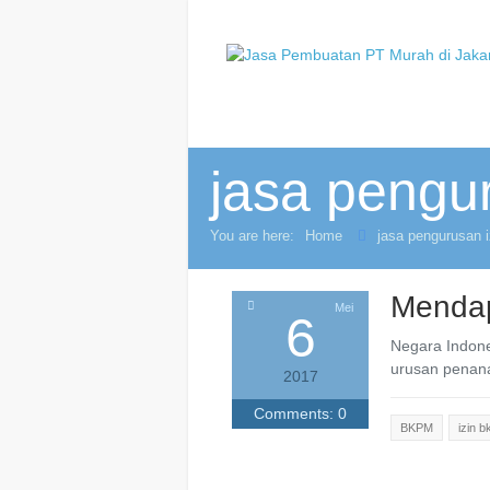
jasa pengu
You are here:
Home
jasa pengurusan 
Mendap
Mei
6
Negara Indone
urusan penan
2017
Comments:
0
BKPM
izin 