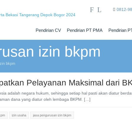
F
L
0812-9
Pendirian CV
Pendirian PT PMA
Pendirian P
rusan izin bkpm
izin bkpm
atkan Pelayanan Maksimal dari B
sia adalah negara hukum, sehingga setiap hal pasti akan diatur ber
aman dana yang diatur oleh lembaga BKPM. […]
bkpm
izin usaha
jasa pengurusan izin bkpm