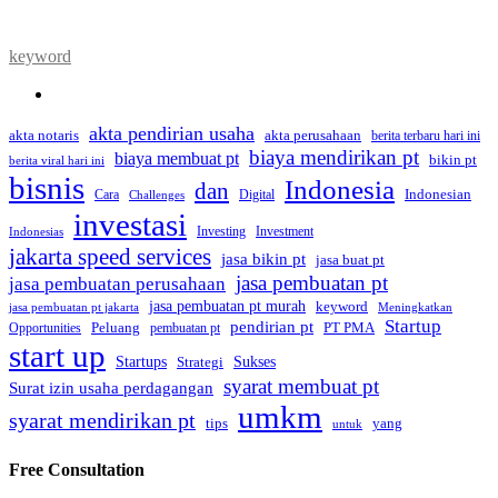
keyword
akta pendirian usaha
akta perusahaan
akta notaris
berita terbaru hari ini
biaya mendirikan pt
biaya membuat pt
bikin pt
berita viral hari ini
bisnis
Indonesia
dan
Indonesian
Cara
Digital
Challenges
investasi
Investing
Investment
Indonesias
jakarta speed services
jasa bikin pt
jasa buat pt
jasa pembuatan pt
jasa pembuatan perusahaan
jasa pembuatan pt murah
keyword
jasa pembuatan pt jakarta
Meningkatkan
Startup
pendirian pt
Peluang
PT PMA
Opportunities
pembuatan pt
start up
Startups
Sukses
Strategi
syarat membuat pt
Surat izin usaha perdagangan
umkm
syarat mendirikan pt
tips
yang
untuk
Free Consultation