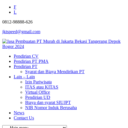
F
L
0812-98888-626
jktspeed@gmail.com
Pendirian CV
Pendirian PT PMA
Pendirian PT
Syarat dan Biaya Mendirikan PT
Lain – Lain
Izin Pariwisata
ITAS atau KITAS
Virtual Office
Pendirian UD
Biaya dan syarat SIUJPT
NIB Nomor Induk Berusaha
News
Contact Us