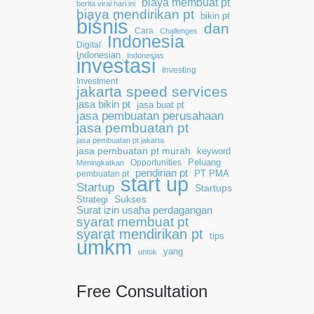
biaya membuat pt
berita viral hari ini
biaya mendirikan pt
bikin pt
bisnis
dan
Cara
Challenges
Indonesia
Digital
Indonesian
Indonesias
investasi
Investing
Investment
jakarta speed services
jasa bikin pt
jasa buat pt
jasa pembuatan perusahaan
jasa pembuatan pt
jasa pembuatan pt jakarta
jasa pembuatan pt murah
keyword
Opportunities
Peluang
Meningkatkan
pendirian pt
pembuatan pt
PT PMA
start up
Startup
Startups
Sukses
Strategi
Surat izin usaha perdagangan
syarat membuat pt
syarat mendirikan pt
tips
umkm
yang
untuk
Free Consultation