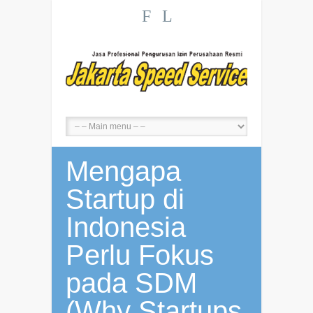
F
L
Mengapa
Startup di
Indonesia
Perlu Fokus
pada SDM
(Why Startups