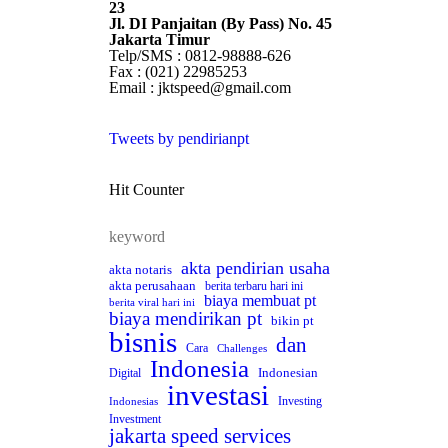
23
Jl. DI Panjaitan (By Pass) No. 45
Jakarta Timur
Telp/SMS : 0812-98888-626
Fax : (021) 22985253
Email : jktspeed@gmail.com
Tweets by pendirianpt
Hit Counter
keyword
akta pendirian usaha
akta notaris
akta perusahaan
berita terbaru hari ini
biaya membuat pt
berita viral hari ini
biaya mendirikan pt
bikin pt
bisnis
dan
Cara
Challenges
Indonesia
Indonesian
Digital
investasi
Investing
Indonesias
Investment
jakarta speed services