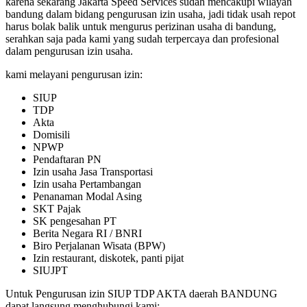
karena sekarang Jakarta Speed Services sudah mencakupi wilayah
bandung dalam bidang pengurusan izin usaha, jadi tidak usah repot
harus bolak balik untuk mengurus perizinan usaha di bandung,
serahkan saja pada kami yang sudah terpercaya dan profesional
dalam pengurusan izin usaha.
kami melayani pengurusan izin:
SIUP
TDP
Akta
Domisili
NPWP
Pendaftaran PN
Izin usaha Jasa Transportasi
Izin usaha Pertambangan
Penanaman Modal Asing
SKT Pajak
SK pengesahan PT
Berita Negara RI / BNRI
Biro Perjalanan Wisata (BPW)
Izin restaurant, diskotek, panti pijat
SIUJPT
Untuk Pengurusan izin SIUP TDP AKTA daerah BANDUNG
dapat langsung menghubungi kami: