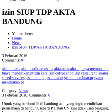
izin SIUP TDP AKTA
BANDUNG
You are here:
Home
News
izin SIUP TDP AKTA BANDUNG
3
Februari
2016
Comments:
0
akta notaris
akta pendirian usaha
akta perusahaan
biaya membuat pt
biaya mendirikan pt
izin cafe
izin coffee shop
izin restaurant
jakarta
speed services
jasa bikin pt
jasa buat pt
syarat membuat pt
syarat
mendirikan pt
Category:
News
3 Februari 2016, Comments:
0
Untuk yang berdomisili di bandung atau yang ingin mendirikan
perusahaan di bandung seperti PT atau CV kini tidak usah bingung,