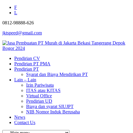
F
L
0812-98888-626
jktspeed@gmail.com
Pendirian CV
Pendirian PT PMA
Pendirian PT
Syarat dan Biaya Mendirikan PT
Lain – Lain
Izin Pariwisata
ITAS atau KITAS
Virtual Office
Pendirian UD
Biaya dan syarat SIUJPT
NIB Nomor Induk Berusaha
News
Contact Us