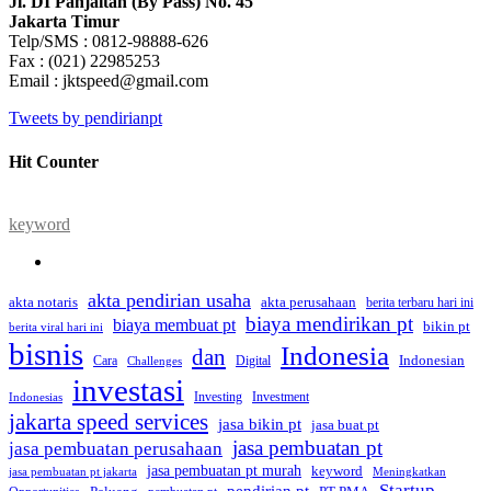
Jl. DI Panjaitan (By Pass) No. 45
Jakarta Timur
Telp/SMS : 0812-98888-626
Fax : (021) 22985253
Email : jktspeed@gmail.com
Tweets by pendirianpt
Hit Counter
keyword
akta pendirian usaha
akta perusahaan
akta notaris
berita terbaru hari ini
biaya mendirikan pt
biaya membuat pt
bikin pt
berita viral hari ini
bisnis
Indonesia
dan
Indonesian
Cara
Digital
Challenges
investasi
Investing
Investment
Indonesias
jakarta speed services
jasa bikin pt
jasa buat pt
jasa pembuatan pt
jasa pembuatan perusahaan
jasa pembuatan pt murah
keyword
jasa pembuatan pt jakarta
Meningkatkan
Startup
pendirian pt