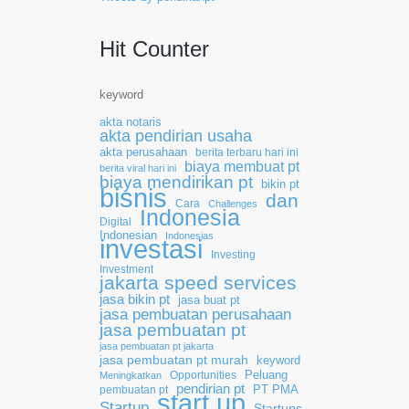
Hit Counter
keyword
akta notaris
akta pendirian usaha
akta perusahaan
berita terbaru hari ini
biaya membuat pt
berita viral hari ini
biaya mendirikan pt
bikin pt
bisnis
dan
Cara
Challenges
Indonesia
Digital
Indonesian
Indonesias
investasi
Investing
Investment
jakarta speed services
jasa bikin pt
jasa buat pt
jasa pembuatan perusahaan
jasa pembuatan pt
jasa pembuatan pt jakarta
jasa pembuatan pt murah
keyword
Opportunities
Peluang
Meningkatkan
pendirian pt
pembuatan pt
PT PMA
start up
Startup
Startups