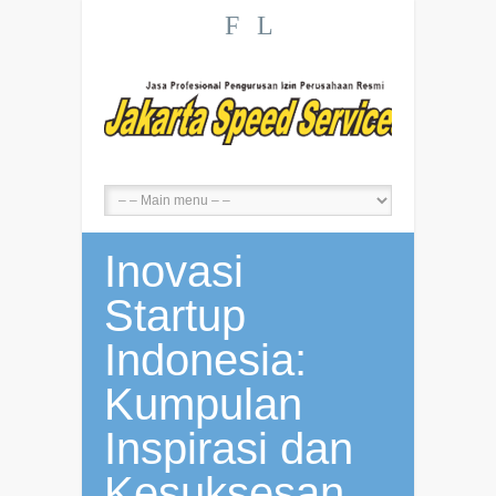
F
L
Inovasi
Startup
Indonesia:
Kumpulan
Inspirasi dan
Kesuksesan