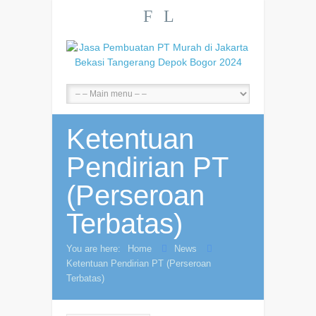
F
L
Ketentuan
Pendirian PT
(Perseroan
Terbatas)
You are here:
Home
News
Ketentuan Pendirian PT (Perseroan
Terbatas)