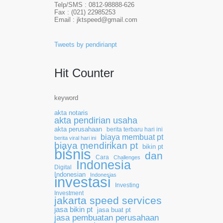
Telp/SMS : 0812-98888-626
Fax : (021) 22985253
Email : jktspeed@gmail.com
Tweets by pendirianpt
Hit Counter
keyword
akta notaris
akta pendirian usaha
akta perusahaan
berita terbaru hari ini
biaya membuat pt
berita viral hari ini
biaya mendirikan pt
bikin pt
bisnis
dan
Cara
Challenges
Indonesia
Digital
Indonesian
Indonesias
investasi
Investing
Investment
jakarta speed services
jasa bikin pt
jasa buat pt
jasa pembuatan perusahaan